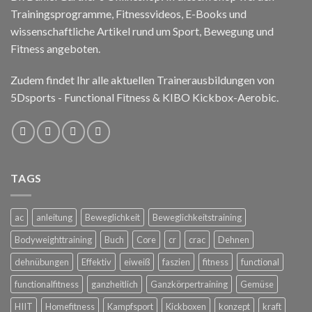
Trainingsprogramme, Fitnessvideos, E-Books und
wissenschaftliche Artikel rund um Sport, Bewegung und
Fitness angeboten.
Zudem findet Ihr alle aktuellen Trainerausbildungen von
5Dsports - Functional Fitness & KIBO Kickbox-Aerobic.
TAGS
ac
anleitung
Beweglichkeit
Beweglichkeitstraining
Bodyweighttraining
Buch
Core
cr
crac
Dehnen
dehnübungen
Effektiv
eiweiß
faszien
fitness
functional
functionalfitness
ganzheitlich
Ganzkörpertraining
Gemüse
HIIT
Homefitness
Kampfsport
Kickboxen
konzept
kraft