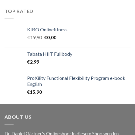
TOP RATED
KIBO Onlinefitness
€
19,90
€
0,00
Tabata HIIT Fullbody
€
2,99
ProXility Functional Flexibility Program e-book
English
€
15,90
ABOUT US
Dr. Daniel Gärtner's Onlineshop: In diesem Shop werden