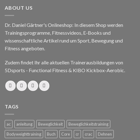
ABOUT US
Dr. Daniel Gärtner's Onlineshop: In diesem Shop werden
Trainingsprogramme, Fitnessvideos, E-Books und
wissenschaftliche Artikel rund um Sport, Bewegung und
Fitness angeboten.
Zudem findet Ihr alle aktuellen Trainerausbildungen von
5Dsports - Functional Fitness & KIBO Kickbox-Aerobic.
TAGS
ac
anleitung
Beweglichkeit
Beweglichkeitstraining
Bodyweighttraining
Buch
Core
cr
crac
Dehnen