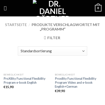
Skip
0
to
content
STARTSEITE
/
PRODUKTE VERSCHLAGWORTET MIT
„PROGRAMM“
FILTER
BEWEGLICHKEIT
BEWEGLICHKEIT
ProXility Functional Flexibility
Proxility Functional Flexibility
Program e-book English
Program Video and e-book
English+German
€
15,90
€
39,90