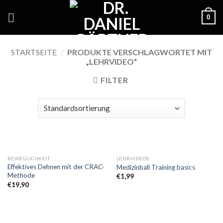
Skip
0
to
content
STARTSEITE
/
PRODUKTE VERSCHLAGWORTET MIT
„LEHRVIDEO“
FILTER
BEWEGLICHKEIT
LEHRVIDEOS
Effektives Dehnen mit der CRAC-
Medizinball Training basics
Methode
€
1,99
€
19,90