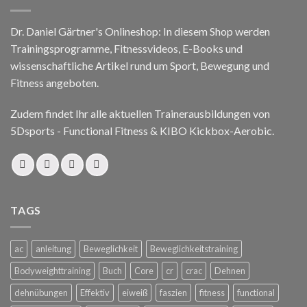
Dr. Daniel Gärtner's Onlineshop: In diesem Shop werden
Trainingsprogramme, Fitnessvideos, E-Books und
wissenschaftliche Artikel rund um Sport, Bewegung und
Fitness angeboten.
Zudem findet Ihr alle aktuellen Trainerausbildungen von
5Dsports - Functional Fitness & KIBO Kickbox-Aerobic.
TAGS
ac
anleitung
Beweglichkeit
Beweglichkeitstraining
Bodyweighttraining
Buch
Core
cr
crac
Dehnen
dehnübungen
Effektiv
eiweiß
faszien
fitness
functional