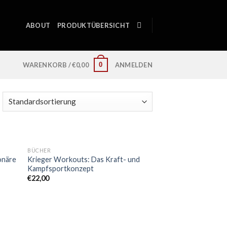
ABOUT
PRODUKTÜBERSICHT
0
WARENKORB /
€
0,00
ANMELDEN
BÜCHER
ionäre
Krieger Workouts: Das Kraft- und
Kampfsportkonzept
€
22,00