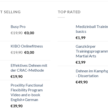
T SELLING
TOP RATED
Busy Pro
Medizinball Traini
basics
€
19,90
€
0,00
€
1,99
KIBO Onlinefitness
Ganzkörper
Trainingsprogram
€
19,90
€
0,00
Martial Arts
€
3,99
Effektives Dehnen mit
der CRAC-Methode
Dehnen im Kampfs
- Dissertation
€
19,90
€
49,90
Proxility Functional
Flexibility Program
Video and e-book
English+German
€
39,90