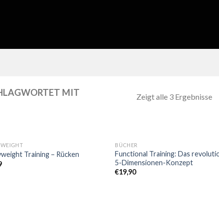
HLAGWORTET MIT
Zeigt alle 3 Ergebnisse
YWEIGHT
BÜCHER
Functional Training: Das revolut
weight Training – Rücken
5-Dimensionen-Konzept
9
€
19,90