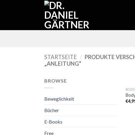
Skip
to
content
STARTSEITE
/
PRODUKTE VERSC
„ANLEITUNG“
BROWSE
BOD
Body
Beweglichkeit
€
4,9
Bücher
E-Books
Free