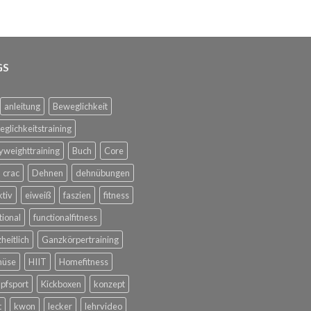
GS
anleitung
Beweglichkeit
glichkeitstraining
weighttraining
Buch
Core
crac
Dehnen
dehnübungen
ktiv
eiweiß
faszien
fitness
tional
functionalfitness
heitlich
Ganzkörpertraining
üse
HIIT
Homefitness
pfsport
Kickboxen
konzept
t
kwon
lecker
lehrvideo