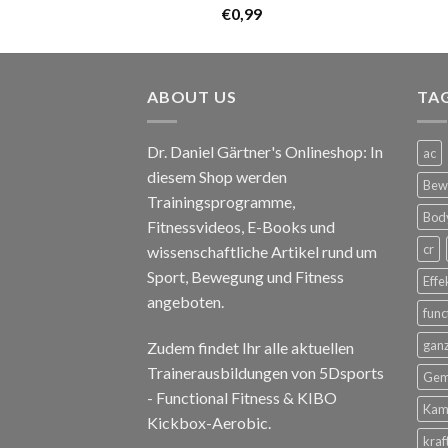
€
0,99
ABOUT US
TA
Dr. Daniel Gärtner's Onlineshop: In
ac
diesem Shop werden
Bewe
Trainingsprogramme,
Body
Fitnessvideos, E-Books und
cr
wissenschaftliche Artikel rund um
Sport, Bewegung und Fitness
Effe
angeboten.
func
ganz
Zudem findet Ihr alle aktuellen
Trainerausbildungen von 5Dsports
Gem
- Functional Fitness & KIBO
Kam
Kickbox-Aerobic.
kraf