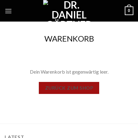
Skip
0
to
content
WARENKORB
Dein Warenkorb ist gegenwärtig leer.
ZURÜCK ZUM SHOP
LATEST