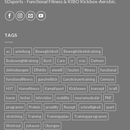
5Dsports - Functional Fitness & KIBO Kickbox-Aerobic.
TAGS
ac
anleitung
Beweglichkeit
Beweglichkeitstraining
Bodyweighttraining
Buch
Core
cr
crac
Dehnen
dehnübungen
Effektiv
eiweiß
faszien
fitness
functional
functionalfitness
ganzheitlich
Ganzkörpertraining
Gemüse
HIIT
Homefitness
Kampfsport
Kickboxen
konzept
kraft
kwon
lecker
lehrvideo
mobility
neuromuskulär
PNF
programm
Protein
proxility
Rezept
schnelligkeit
sport
stretching
Training
Trainingsplan
Trainingsprogramm
Workout
zuhause
Übungen