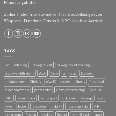
Fitness angeboten.
Zudem findet Ihr alle aktuellen Trainerausbildungen von
5Dsports - Functional Fitness & KIBO Kickbox-Aerobic.
TAGS
ac
anleitung
Beweglichkeit
Beweglichkeitstraining
Bodyweighttraining
Buch
Core
cr
crac
Dehnen
dehnübungen
Effektiv
eiweiß
faszien
fitness
functional
functionalfitness
ganzheitlich
Ganzkörpertraining
Gemüse
HIIT
Homefitness
Kampfsport
Kickboxen
konzept
kraft
kwon
lecker
lehrvideo
mobility
neuromuskulär
PNF
programm
Protein
proxility
Rezept
schnelligkeit
sport