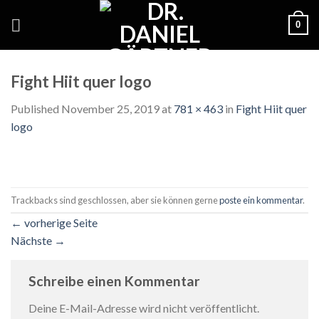
Skip
0
to
content
Fight Hiit quer logo
Published
November 25, 2019
at
781 × 463
in
Fight Hiit quer
logo
Trackbacks sind geschlossen, aber sie können gerne
poste ein kommentar
.
←
vorherige Seite
Nächste
→
Schreibe einen Kommentar
Deine E-Mail-Adresse wird nicht veröffentlicht.