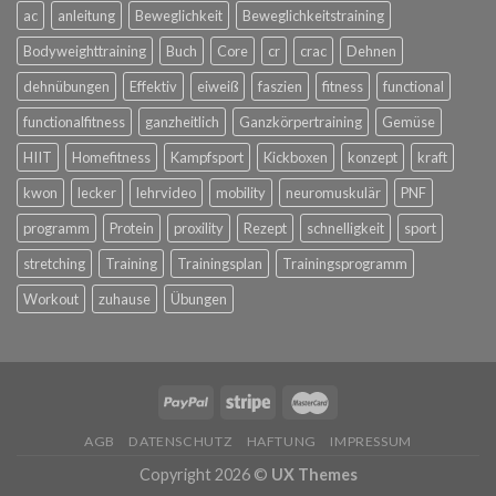
ac
anleitung
Beweglichkeit
Beweglichkeitstraining
Bodyweighttraining
Buch
Core
cr
crac
Dehnen
dehnübungen
Effektiv
eiweiß
faszien
fitness
functional
functionalfitness
ganzheitlich
Ganzkörpertraining
Gemüse
HIIT
Homefitness
Kampfsport
Kickboxen
konzept
kraft
kwon
lecker
lehrvideo
mobility
neuromuskulär
PNF
programm
Protein
proxility
Rezept
schnelligkeit
sport
stretching
Training
Trainingsplan
Trainingsprogramm
Workout
zuhause
Übungen
AGB
DATENSCHUTZ
HAFTUNG
IMPRESSUM
Copyright 2026 ©
UX Themes