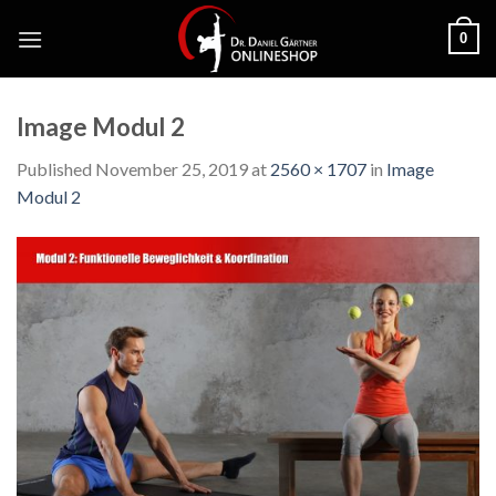
Skip
0
to
content
Image Modul 2
Published
November 25, 2019
at
2560 × 1707
in
Image
Modul 2