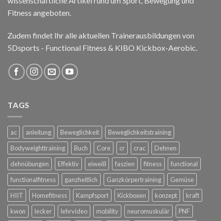
wissenschaftliche Artikel rund um Sport, Bewegung und
Fitness angeboten.
Zudem findet Ihr alle aktuellen Trainerausbildungen von
5Dsports - Functional Fitness & KIBO Kickbox-Aerobic.
TAGS
ac
anleitung
Beweglichkeit
Beweglichkeitstraining
Bodyweighttraining
Buch
Core
cr
crac
Dehnen
dehnübungen
Effektiv
eiweiß
faszien
fitness
functional
functionalfitness
ganzheitlich
Ganzkörpertraining
Gemüse
HIIT
Homefitness
Kampfsport
Kickboxen
konzept
kraft
kwon
lecker
lehrvideo
mobility
neuromuskulär
PNF