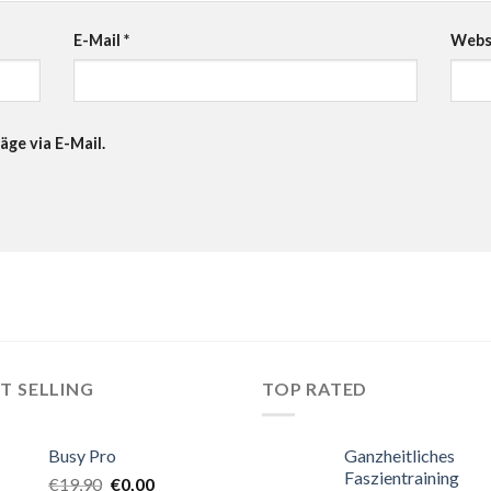
E-Mail
*
Webs
äge via E-Mail.
T SELLING
TOP RATED
Busy Pro
Ganzheitliches
Faszientraining
€
19,90
€
0,00