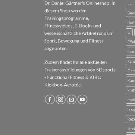
Dr. Daniel Gärtner's Onlineshop: In
ac
diesem Shop werden
Bewe
Trainingsprogramme,
Body
Fitnessvideos, E-Books und
cr
wissenschaftliche Artikel rund um
Sport, Bewegung und Fitness
Effe
angeboten.
func
ganz
Zudem findet Ihr alle aktuellen
Trainerausbildungen von 5Dsports
Gem
- Functional Fitness & KIBO
Kam
Kickbox-Aerobic.
kraf
mobi
pro
Rez
stre