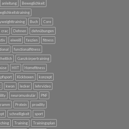
anleitung
Beweglichkeit
glichkeitstraining
weighttraining
Buch
Core
crac
Dehnen
dehnübungen
ktiv
eiweiß
faszien
fitness
tional
functionalfitness
heitlich
Ganzkörpertraining
üse
HIIT
Homefitness
pfsport
Kickboxen
konzept
t
kwon
lecker
lehrvideo
lity
neuromuskulär
PNF
gramm
Protein
proxility
ept
schnelligkeit
sport
tching
Training
Trainingsplan