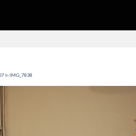
07
in
IMG_7838