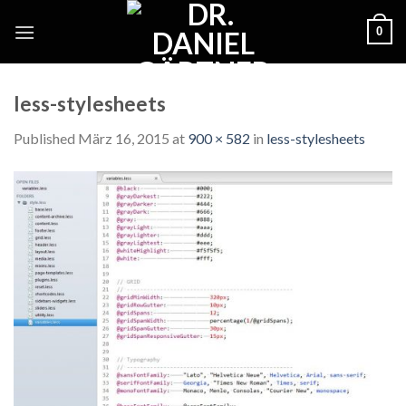
Skip
0
to
content
less-stylesheets
Published
März 16, 2015
at
900 × 582
in
less-stylesheets