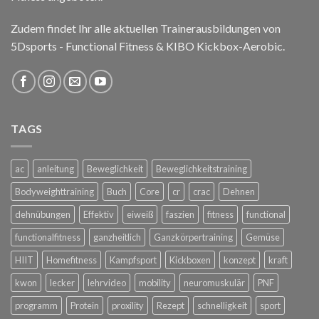
Zudem findet Ihr alle aktuellen Trainerausbildungen von
5Dsports - Functional Fitness & KIBO Kickbox-Aerobic.
TAGS
ac
anleitung
Beweglichkeit
Beweglichkeitstraining
Bodyweighttraining
Buch
Core
cr
crac
Dehnen
dehnübungen
Effektiv
eiweiß
faszien
fitness
functional
functionalfitness
ganzheitlich
Ganzkörpertraining
Gemüse
HIIT
Homefitness
Kampfsport
Kickboxen
konzept
kraft
kwon
lecker
lehrvideo
mobility
neuromuskulär
PNF
programm
Protein
proxility
Rezept
schnelligkeit
sport