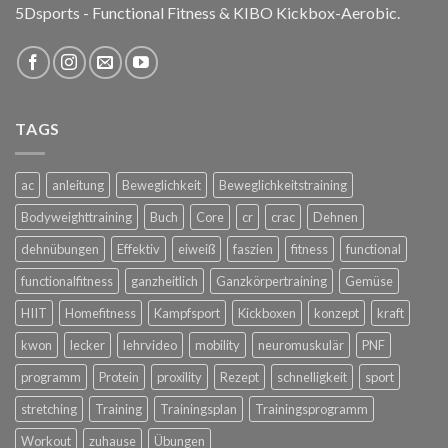
5Dsports - Functional Fitness & KIBO Kickbox-Aerobic.
TAGS
ac
anleitung
Beweglichkeit
Beweglichkeitstraining
Bodyweighttraining
Buch
Core
cr
crac
Dehnen
dehnübungen
Effektiv
eiweiß
faszien
fitness
functional
functionalfitness
ganzheitlich
Ganzkörpertraining
Gemüse
HIIT
Homefitness
Kampfsport
Kickboxen
konzept
kraft
kwon
lecker
lehrvideo
mobility
neuromuskulär
PNF
programm
Protein
proxility
Rezept
schnelligkeit
sport
stretching
Training
Trainingsplan
Trainingsprogramm
Workout
zuhause
Übungen