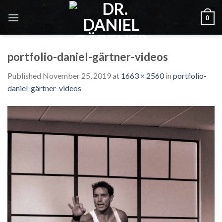
Skip
to
0
content
portfolio-daniel-gärtner-videos
Published
November 25, 2019
at
1663 × 2560
in
portfolio-
daniel-gärtner-videos