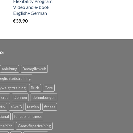
Flexibility Program
Video and e-book
English+German
€
39,90
GS
anleitung
Beweglichkeit
glichkeitstraining
weighttraining
Buch
Core
crac
Dehnen
dehnübungen
ktiv
eiweiß
faszien
fitness
tional
functionalfitness
heitlich
Ganzkörpertraining