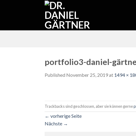
Skip
to
content
portfolio3-daniel-gärtn
Published
November 25, 2019
at
1494 × 18
Trackbacks sind geschlossen, aber sie können gerne
p
←
vorherige Seite
Nächste
→