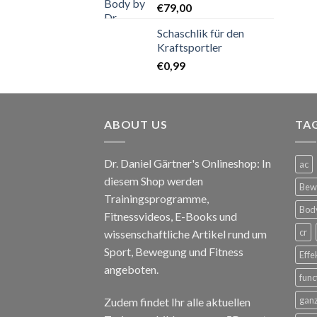
€
79,00
Schaschlik für den
Kraftsportler
€
0,99
ABOUT US
TA
Dr. Daniel Gärtner's Onlineshop: In
ac
diesem Shop werden
Bewe
Trainingsprogramme,
Body
Fitnessvideos, E-Books und
cr
wissenschaftliche Artikel rund um
Sport, Bewegung und Fitness
Effe
angeboten.
func
ganz
Zudem findet Ihr alle aktuellen