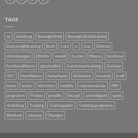
TAGS
ac
anleitung
Beweglichkeit
Beweglichkeitstraining
Bodyweighttraining
Buch
Core
cr
crac
Dehnen
dehnübungen
Effektiv
eiweiß
faszien
fitness
functional
functionalfitness
ganzheitlich
Ganzkörpertraining
Gemüse
HIIT
Homefitness
Kampfsport
Kickboxen
konzept
kraft
kwon
lecker
lehrvideo
mobility
neuromuskulär
PNF
programm
Protein
proxility
Rezept
schnelligkeit
sport
stretching
Training
Trainingsplan
Trainingsprogramm
Workout
zuhause
Übungen