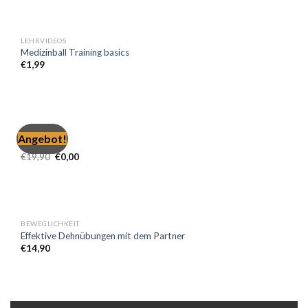
LEHRVIDEOS
Medizinball Training basics
€
1,99
FREE
Angebot!
Busy Pro
€
19,90
€
0,00
BEWEGLICHKEIT
Effektive Dehnübungen mit dem Partner
€
14,90