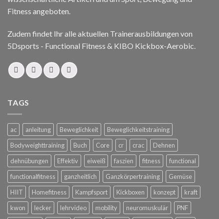
Fitness angeboten.
Zudem findet Ihr alle aktuellen Trainerausbildungen von
5Dsports - Functional Fitness & KIBO Kickbox-Aerobic.
TAGS
ac
anleitung
Beweglichkeit
Beweglichkeitstraining
Bodyweighttraining
Buch
Core
cr
crac
Dehnen
dehnübungen
Effektiv
eiweiß
faszien
fitness
functional
functionalfitness
ganzheitlich
Ganzkörpertraining
Gemüse
HIIT
Homefitness
Kampfsport
Kickboxen
konzept
kraft
kwon
lecker
lehrvideo
mobility
neuromuskulär
PNF