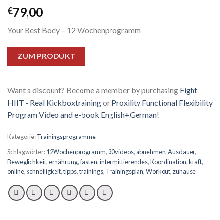
79,00
€
Your Best Body – 12 Wochenprogramm
ZUM PRODUKT
Want a discount? Become a member by purchasing
Fight
HIIT - Real Kickboxtraining
or
Proxility Functional Flexibility
Program Video and e-book English+German
!
Kategorie:
Trainingsprogramme
Schlagwörter:
12Wochenprogramm
,
30videos
,
abnehmen
,
Ausdauer
,
Beweglichkeit
,
ernährung
,
fasten
,
intermittierendes
,
Koordination
,
kraft
,
online
,
schnelligkeit
,
tipps
,
trainings
,
Trainingsplan
,
Workout
,
zuhause