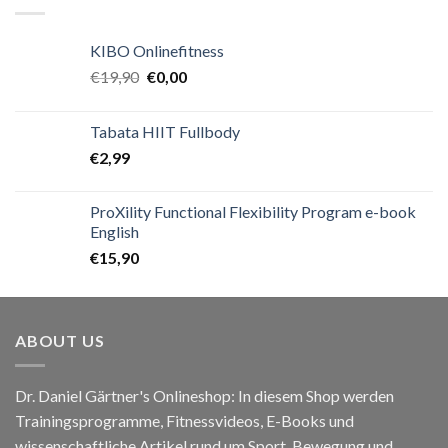
KIBO Onlinefitness
€
19,90
€
0,00
Tabata HIIT Fullbody
€
2,99
ProXility Functional Flexibility Program e-book
English
€
15,90
ABOUT US
Dr. Daniel Gärtner's Onlineshop: In diesem Shop werden
Trainingsprogramme, Fitnessvideos, E-Books und
wissenschaftliche Artikel rund um Sport, Bewegung und