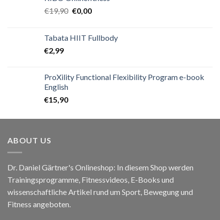
€
19,90
€
0,00
Tabata HIIT Fullbody
€
2,99
ProXility Functional Flexibility Program e-book
English
€
15,90
ABOUT US
Dr. Daniel Gärtner's Onlineshop: In diesem Shop werden
Trainingsprogramme, Fitnessvideos, E-Books und
wissenschaftliche Artikel rund um Sport, Bewegung und
Fitness angeboten.