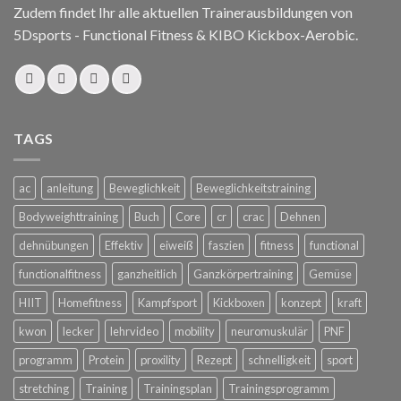
Zudem findet Ihr alle aktuellen Trainerausbildungen von
5Dsports - Functional Fitness & KIBO Kickbox-Aerobic.
TAGS
ac
anleitung
Beweglichkeit
Beweglichkeitstraining
Bodyweighttraining
Buch
Core
cr
crac
Dehnen
dehnübungen
Effektiv
eiweiß
faszien
fitness
functional
functionalfitness
ganzheitlich
Ganzkörpertraining
Gemüse
HIIT
Homefitness
Kampfsport
Kickboxen
konzept
kraft
kwon
lecker
lehrvideo
mobility
neuromuskulär
PNF
programm
Protein
proxility
Rezept
schnelligkeit
sport
stretching
Training
Trainingsplan
Trainingsprogramm