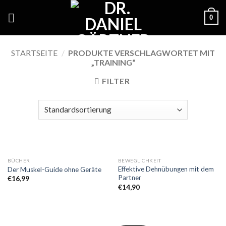
Skip
0
to
content
STARTSEITE
/
PRODUKTE VERSCHLAGWORTET MIT
„TRAINING“
FILTER
BÜCHER
BEWEGLICHKEIT
Effektive Dehnübungen mit dem
Der Muskel-Guide ohne Geräte
Partner
€
16,99
€
14,90