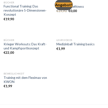
BÜCHER
FREE
Angebot!
Functional Training: Das
KIBO Onlinefitness
revolutionäre 5-Dimensionen-
€
19,90
€
0,00
Konzept
€
19,90
BÜCHER
LEHRVIDEOS
Krieger Workouts: Das Kraft-
Medizinball Training basics
und Kampfsportkonzept
€
1,99
€
22,00
BEWEGLICHKEIT
Training mit dem Fleximax von
KWON
€
1,99