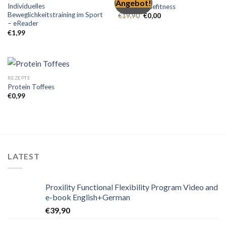
Angebot!
Individuelles
KIBO Onlinefitness
Beweglichkeitstraining im Sport
€
19,90
€
0,00
– eReader
€
1,99
REZEPTE
Protein Toffees
€
0,99
LATEST
Proxility Functional Flexibility Program Video and
e-book English+German
€
39,90