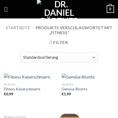
Skip
0
to
content
STARTSEITE
/
PRODUKTE VERSCHLAGWORTET MIT
„FITNESS“
FILTER
REZEPTE
REZEPTE
Fitness Kaiserschmarrn
Gemüse Risotto
€
0,99
€
1,99
BEWEGLICHKEIT
FREE