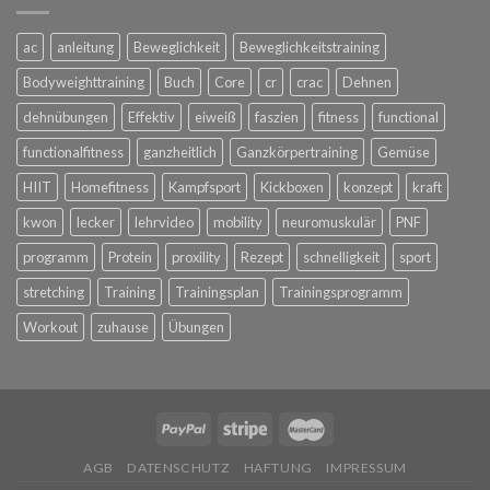
ac
anleitung
Beweglichkeit
Beweglichkeitstraining
Bodyweighttraining
Buch
Core
cr
crac
Dehnen
dehnübungen
Effektiv
eiweiß
faszien
fitness
functional
functionalfitness
ganzheitlich
Ganzkörpertraining
Gemüse
HIIT
Homefitness
Kampfsport
Kickboxen
konzept
kraft
kwon
lecker
lehrvideo
mobility
neuromuskulär
PNF
programm
Protein
proxility
Rezept
schnelligkeit
sport
stretching
Training
Trainingsplan
Trainingsprogramm
Workout
zuhause
Übungen
AGB
DATENSCHUTZ
HAFTUNG
IMPRESSUM