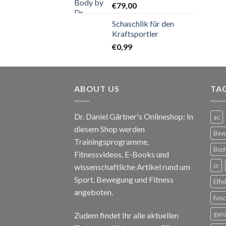
€
79,00
Schaschlik für den
Kraftsportler
€
0,99
ABOUT US
TA
Dr. Daniel Gärtner's Onlineshop: In
ac
diesem Shop werden
Bewe
Trainingsprogramme,
Body
Fitnessvideos, E-Books und
cr
wissenschaftliche Artikel rund um
Sport, Bewegung und Fitness
Effe
angeboten.
func
ganz
Zudem findet Ihr alle aktuellen