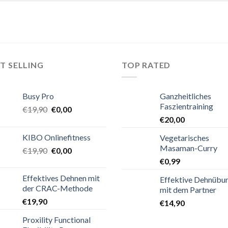
T SELLING
TOP RATED
Busy Pro
Ganzheitliches
Faszientraining
€
19,90
€
0,00
€
20,00
KIBO Onlinefitness
Vegetarisches
Masaman-Curry
€
19,90
€
0,00
€
0,99
Effektives Dehnen mit
Effektive Dehnübu
der CRAC-Methode
mit dem Partner
€
19,90
€
14,90
Proxility Functional