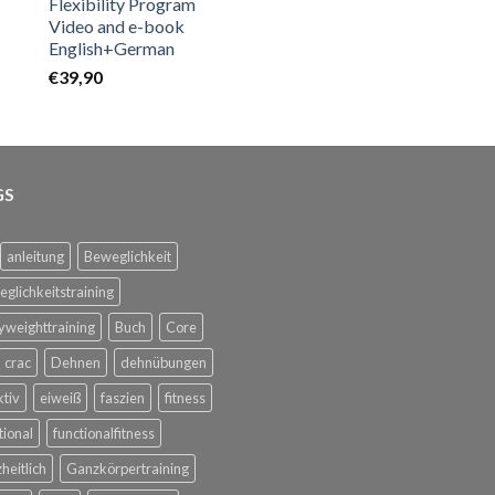
Flexibility Program
Video and e-book
English+German
€
39,90
GS
anleitung
Beweglichkeit
glichkeitstraining
weighttraining
Buch
Core
crac
Dehnen
dehnübungen
ktiv
eiweiß
faszien
fitness
tional
functionalfitness
heitlich
Ganzkörpertraining