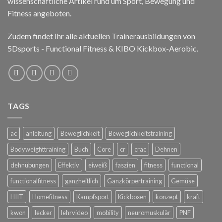
wissenschaftliche Artikel rund um Sport, Bewegung und
Fitness angeboten.
Zudem findet Ihr alle aktuellen Trainerausbildungen von
5Dsports - Functional Fitness & KIBO Kickbox-Aerobic.
TAGS
ac
anleitung
Beweglichkeit
Beweglichkeitstraining
Bodyweighttraining
Buch
Core
cr
crac
Dehnen
dehnübungen
Effektiv
eiweiß
faszien
fitness
functional
functionalfitness
ganzheitlich
Ganzkörpertraining
Gemüse
HIIT
Homefitness
Kampfsport
Kickboxen
konzept
kraft
kwon
lecker
lehrvideo
mobility
neuromuskulär
PNF