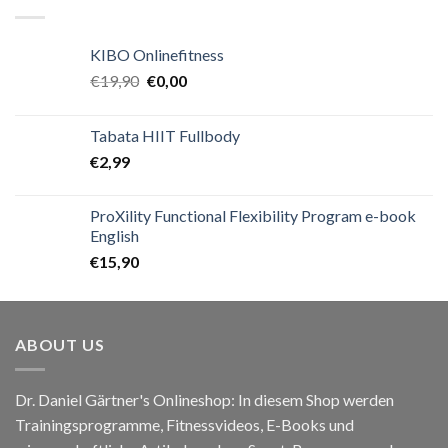
KIBO Onlinefitness
€
19,90
€
0,00
Tabata HIIT Fullbody
€
2,99
ProXility Functional Flexibility Program e-book
English
€
15,90
ABOUT US
Dr. Daniel Gärtner's Onlineshop: In diesem Shop werden
Trainingsprogramme, Fitnessvideos, E-Books und