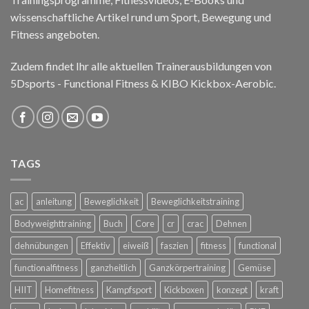
wissenschaftliche Artikel rund um Sport, Bewegung und
Fitness angeboten.
Zudem findet Ihr alle aktuellen Trainerausbildungen von
5Dsports - Functional Fitness & KIBO Kickbox-Aerobic.
TAGS
ac
anleitung
Beweglichkeit
Beweglichkeitstraining
Bodyweighttraining
Buch
Core
cr
crac
Dehnen
dehnübungen
Effektiv
eiweiß
faszien
fitness
functional
functionalfitness
ganzheitlich
Ganzkörpertraining
Gemüse
HIIT
Homefitness
Kampfsport
Kickboxen
konzept
kraft