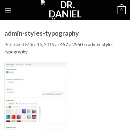
Skip
0
to
content
admin-styles-typography
Published
März 16, 2015
at
457 × 2560
in
admin-styles-
typography