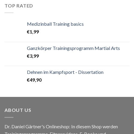
TOP RATED
Medizinball Training basics
€
1,99
Ganzkörper Trainingsprogramm Martial Arts
€
3,99
Dehnen im Kampfsport - Dissertation
€
49,90
ABOUT US
Dr. Daniel Gärtner's Onlineshop: In diesem Shop werden
Trainingsprogramme, Fitnessvideos, E-Books und