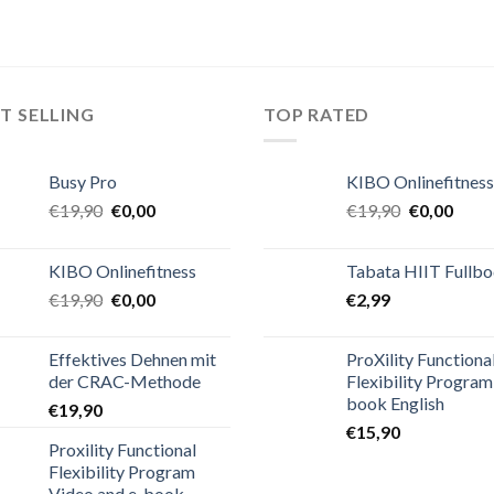
T SELLING
TOP RATED
Busy Pro
KIBO Onlinefitness
€
19,90
€
0,00
€
19,90
€
0,00
KIBO Onlinefitness
Tabata HIIT Fullb
€
19,90
€
0,00
€
2,99
Effektives Dehnen mit
ProXility Functiona
der CRAC-Methode
Flexibility Program
book English
€
19,90
€
15,90
Proxility Functional
Flexibility Program
Video and e-book