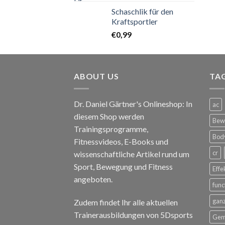
Schaschlik für den
Kraftsportler
€
0,99
ABOUT US
TA
Dr. Daniel Gärtner's Onlineshop: In
ac
diesem Shop werden
Bewe
Trainingsprogramme,
Body
Fitnessvideos, E-Books und
cr
wissenschaftliche Artikel rund um
Sport, Bewegung und Fitness
Effe
angeboten.
func
ganz
Zudem findet Ihr alle aktuellen
Trainerausbildungen von 5Dsports
Gem