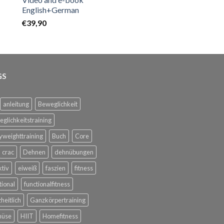
English+German
€
39,90
GS
anleitung
Beweglichkeit
glichkeitstraining
weighttraining
Buch
Core
crac
Dehnen
dehnübungen
ktiv
eiweiß
faszien
fitness
tional
functionalfitness
heitlich
Ganzkörpertraining
üse
HIIT
Homefitness