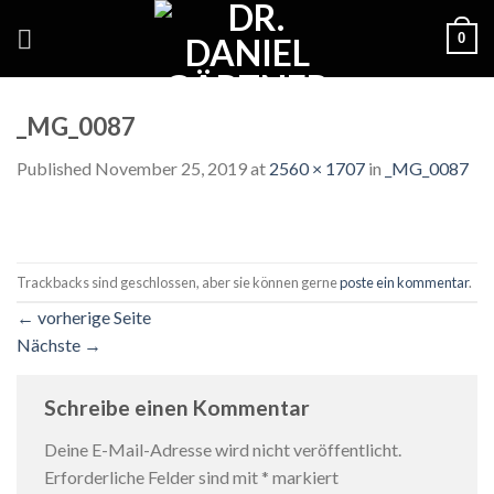
Skip
0
to
content
_MG_0087
Published
November 25, 2019
at
2560 × 1707
in
_MG_0087
Trackbacks sind geschlossen, aber sie können gerne
poste ein kommentar
.
←
vorherige Seite
Nächste
→
Schreibe einen Kommentar
Deine E-Mail-Adresse wird nicht veröffentlicht.
Erforderliche Felder sind mit
*
markiert