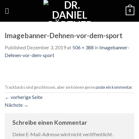
Skip
0
to
content
Imagebanner-Dehnen-vor-dem-sport
Published
Dezember 3, 2019
at
506 × 388
in
Imagebanner-
Dehnen-vor-dem-sport
Trackbacks sind geschlossen, aber sie können gerne
poste ein kommentar
.
←
vorherige Seite
Nächste
→
Schreibe einen Kommentar
Deine E-Mail-Adresse wird nicht veröffentlicht.