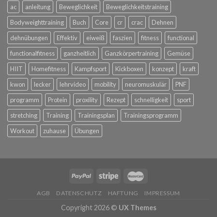
ac
anleitung
Beweglichkeit
Beweglichkeitstraining
Bodyweighttraining
Buch
Core
cr
crac
Dehnen
dehnübungen
Effektiv
eiweiß
faszien
fitness
functional
functionalfitness
ganzheitlich
Ganzkörpertraining
Gemüse
HIIT
Homefitness
Kampfsport
Kickboxen
konzept
kraft
kwon
lecker
lehrvideo
mobility
neuromuskulär
PNF
programm
Protein
proxility
Rezept
schnelligkeit
sport
stretching
Training
Trainingsplan
Trainingsprogramm
Workout
zuhause
Übungen
AGB
DATENSCHUTZ
HAFTUNG
IMPRESSUM
Copyright 2026 ©
UX Themes