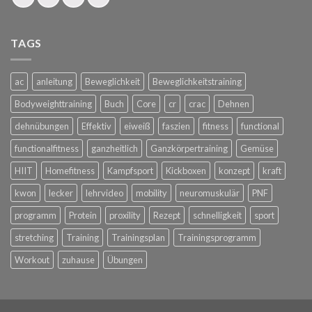
TAGS
ac
anleitung
Beweglichkeit
Beweglichkeitstraining
Bodyweighttraining
Buch
Core
cr
crac
Dehnen
dehnübungen
Effektiv
eiweiß
faszien
fitness
functional
functionalfitness
ganzheitlich
Ganzkörpertraining
Gemüse
HIIT
Homefitness
Kampfsport
Kickboxen
konzept
kraft
kwon
lecker
lehrvideo
mobility
neuromuskulär
PNF
programm
Protein
proxility
Rezept
schnelligkeit
sport
stretching
Training
Trainingsplan
Trainingsprogramm
Workout
zuhause
Übungen