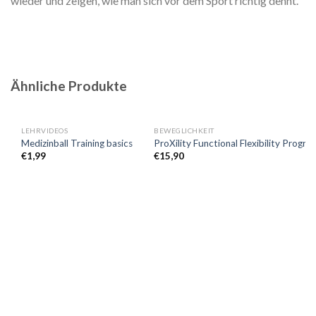
wieder und zeigen, wie man sich vor dem Sport richtig dehnt.
Ähnliche Produkte
LEHRVIDEOS
BEWEGLICHKEIT
Medizinball Training basics
ProXility Functional Flexibility Progra
€
1,99
€
15,90