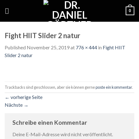
Skip
0
to
content
Fight HIIT Slider 2 natur
Published
November 25, 2019
at
776 × 444
in
Fight HIIT
Slider 2 natur
Trackbacks sind geschlossen, aber sie können gerne
poste ein kommentar
.
←
vorherige Seite
Nächste
→
Schreibe einen Kommentar
Deine E-Mail-Adresse wird nicht veröffentlicht.