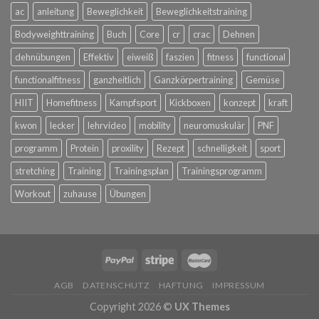
ac
anleitung
Beweglichkeit
Beweglichkeitstraining
Bodyweighttraining
Buch
Core
cr
crac
Dehnen
dehnübungen
Effektiv
eiweiß
faszien
fitness
functional
functionalfitness
ganzheitlich
Ganzkörpertraining
Gemüse
HIIT
Homefitness
Kampfsport
Kickboxen
konzept
kraft
kwon
lecker
lehrvideo
mobility
neuromuskulär
PNF
programm
Protein
proxility
Rezept
schnelligkeit
sport
stretching
Training
Trainingsplan
Trainingsprogramm
Workout
zuhause
Übungen
AGB
DATENSCHUTZ
HAFTUNG
IMPRESSUM
Copyright 2026 ©
UX Themes