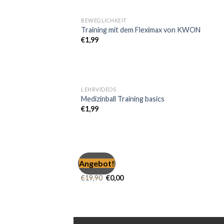
BEWEGLICHKEIT
Training mit dem Fleximax von KWON
€
1,99
LEHRVIDEOS
Medizinball Training basics
€
1,99
FREE
Angebot!
Busy Pro
€
19,90
€
0,00