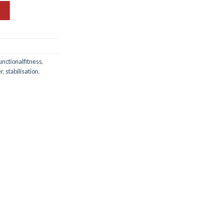
unctionalfitness
,
er
,
stabilisation
,