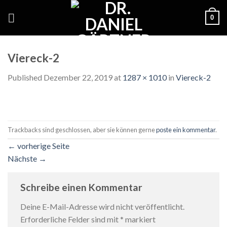
Skip
0
to
content
Viereck-2
Published
Dezember 22, 2019
at
1287 × 1010
in
Viereck-2
Trackbacks sind geschlossen, aber sie können gerne
poste ein kommentar
.
←
vorherige Seite
Nächste
→
Schreibe einen Kommentar
Deine E-Mail-Adresse wird nicht veröffentlicht.
Erforderliche Felder sind mit
*
markiert